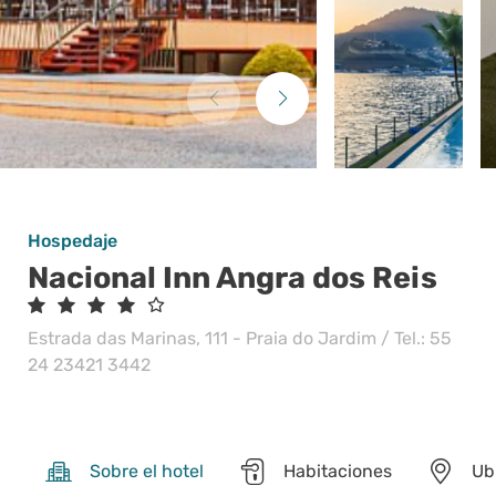
Hospedaje
Nacional Inn Angra dos Reis
Estrada das Marinas, 111 - Praia do Jardim / Tel.: 55
24 23421 3442
Sobre el hotel
Habitaciones
Ub