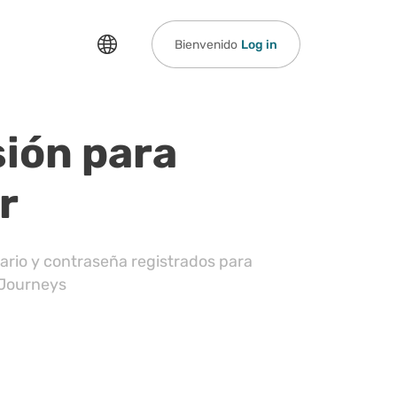
Bienvenido
Log in
sión para
r
rio y contraseña registrados para
 Journeys