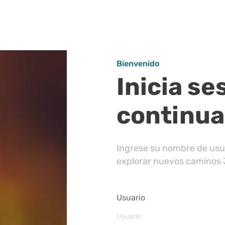
Bienvenido
Inicia se
continua
Ingrese su nombre de usua
explorar nuevos caminos
Usuario